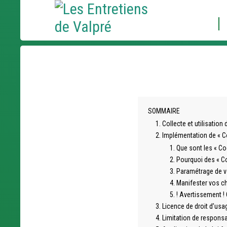
Aller
Outils
au
personnels
contenu.
|
Aller
à
la
navigation
SOMMAIRE
Collecte et utilisatio
Implémentation de « C
Que sont les « Co
Pourquoi des « C
Paramétrage de v
Manifester vos 
! Avertissement !
Licence de droit d’usa
Limitation de responsa