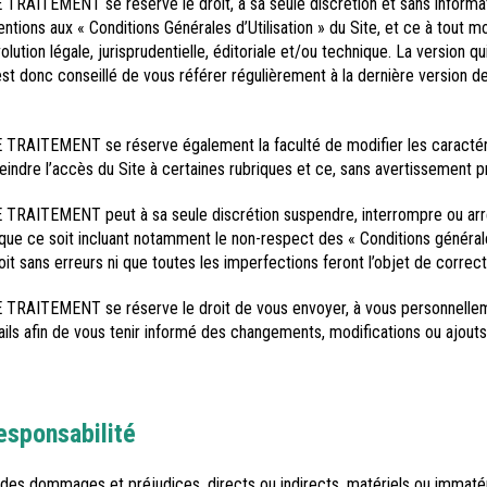
TEMENT se réserve le droit, à sa seule discrétion et sans informatio
ntions aux « Conditions Générales d’Utilisation » du Site, et ce à tout
tion légale, jurisprudentielle, éditoriale et/ou technique. La version qui
 est donc conseillé de vous référer régulièrement à la dernière version 
ITEMENT se réserve également la faculté de modifier les caractéris
reindre l’accès du Site à certaines rubriques et ce, sans avertissement p
TEMENT peut à sa seule discrétion suspendre, interrompre ou arrête
que ce soit incluant notamment le non-respect des « Conditions générales d
oit sans erreurs ni que toutes les imperfections feront l’objet de correct
ITEMENT se réserve le droit de vous envoyer, à vous personnellem
mails afin de vous tenir informé des changements, modifications ou ajouts 
esponsabilité
es dommages et préjudices, directs ou indirects, matériels ou immatérie