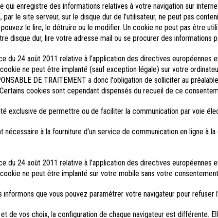
e qui enregistre des informations relatives à votre navigation sur internet
 par le site serveur, sur le disque dur de l’utilisateur, ne peut pas conteni
 pouvez le lire, le détruire ou le modifier. Un cookie ne peut pas être ut
e disque dur, lire votre adresse mail ou se procurer des informations p
 du 24 août 2011 relative à l’application des directives européennes e
un cookie ne peut être implanté (sauf exception légale) sur votre ordina
NSABLE DE TRAITEMENT a donc l'obligation de solliciter au préalable
. Certains cookies sont cependant dispensés du recueil de ce consentem
alité exclusive de permettre ou de faciliter la communication par voie éle
ent nécessaire à la fourniture d’un service de communication en ligne à
 du 24 août 2011 relative à l’application des directives européennes e
un cookie ne peut être implanté sur votre mobile sans votre consentement
 informons que vous pouvez paramétrer votre navigateur pour refuser l
et de vos choix, la configuration de chaque navigateur est différente. E