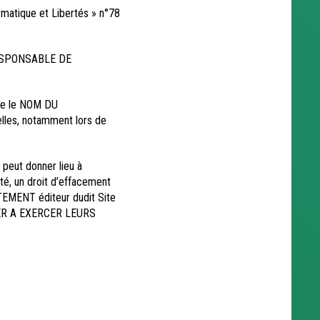
tique et Libertés » n°78
U RESPONSABLE DE
que le NOM DU
les, notamment lors de
 peut donner lieu à
lité, un droit d’effacement
TEMENT éditeur dudit Site
DER A EXERCER LEURS