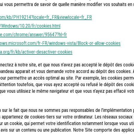
qui vous permettra de savoir de quelle manière modifier vos souhaits en
com/kb/PH19214?locale=fr_FR&viewlocale=fr_FR
/Windows/10.20/fr/cookies.html
le.com/chrome/answer/95647?hl=fr
ows.microsoft.com/fr-FR/windows-vista/Block-or-allow-cookies
la.org/fr/kb/activer-desactiver-cookies
ectez à notre site, et que nous n’avez pas accepté le dépôt des cooki
 bandeau apparait et vous demande votre accord au dépôt des cookies.
ur permettre un accès optimal au site. Par exemple, les cookies permet
ttention toutefois, que vous ayez accepté ou refusé le dépôt des cooki
 que vous utilisiez le même navigateur et que vous n’ayez pas effacé vot
on sur le fait que nous ne sommes pas responsables de l’implémentation p
s appartenez de cookies-tiers sur votre ordinateur. Les réseaux sociaux
ur un cookie, qui permet votre identification notamment lorsque vous uti
vis sur un contenu ou une publication. Notre Site comporte des applicat