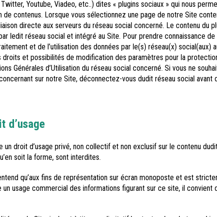
Twitter, Youtube, Viadeo, etc..) dites « plugins sociaux » qui nous per
de contenus. Lorsque vous sélectionnez une page de notre Site contena
 liaison directe aux serveurs du réseau social concerné. Le contenu du p
par ledit réseau social et intégré au Site. Pour prendre connaissance de 
raitement et de l’utilisation des données par le(s) réseau(x) social(aux) 
 droits et possibilités de modification des paramètres pour la protection
tions Générales d’Utilisation du réseau social concerné. Si vous ne souha
oncernant sur notre Site, déconnectez-vous dudit réseau social avant de
it d’usage
 un droit d’usage privé, non collectif et non exclusif sur le contenu dud
u’en soit la forme, sont interdites.
’entend qu’aux fins de représentation sur écran monoposte et est strict
e un usage commercial des informations figurant sur ce site, il convient 