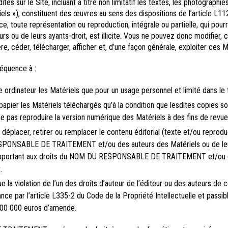
és sur le Site, incluant à titre non limitatif les textes, les photographies
iels »), constituent des œuvres au sens des dispositions de l’article L1
e, toute représentation ou reproduction, intégrale ou partielle, qui pourra
s ou de leurs ayants-droit, est illicite. Vous ne pouvez donc modifier, c
re, céder, télécharger, afficher et, d’une façon générale, exploiter ces M
équence à :
e ordinateur les Matériels que pour un usage personnel et limité dans le
papier les Matériels téléchargés qu’à la condition que lesdites copies so
ne pas reproduire la version numérique des Matériels à des fins de revue
r, déplacer, retirer ou remplacer le contenu éditorial (texte et/ou reprod
ONSABLE DE TRAITEMENT et/ou des auteurs des Matériels ou de leurs
rapportant aux droits du NOM DU RESPONSABLE DE TRAITEMENT et/ou d
.
 la violation de l’un des droits d’auteur de l’éditeur ou des auteurs de c
nce par l’article L335-2 du Code de la Propriété Intellectuelle et passib
00 000 euros d’amende.