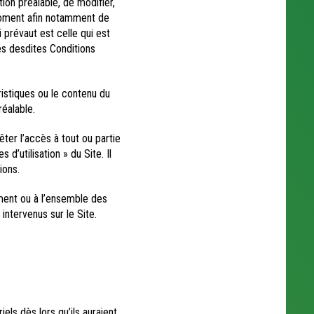
n préalable, de modifier,
 moment afin notamment de
 prévaut est celle qui est
des desdites Conditions
tiques ou le contenu du
réalable.
r l’accès à tout ou partie
’utilisation » du Site. Il
ions.
ent ou à l’ensemble des
intervenus sur le Site.
ls dès lors qu’ils auraient