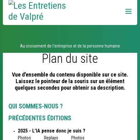
Aller
Outils
au
personnels
contenu.
|
Aller
à
la
navigation
Au croisement de l’entreprise et de la personne humaine
Plan du site
Vue d'ensemble du contenu disponible sur ce site.
Laissez le pointeur de la souris sur un élément
quelques secondes pour obtenir sa description.
QUI SOMMES-NOUS ?
PRÉCÉDENTES ÉDITIONS
2025 - L’IA pense donc je suis ?
Photos
Replays
Photos