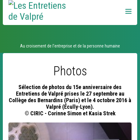
Aller
Outils
au
personnels
contenu.
|
Aller
à
la
navigation
2016 - Donner le goût du travail, c'est vital !
Au croisement de l’entreprise et de la personne humaine
Photos
Sélection de photos du 15e anniversaire des
Entretiens de Valpré prises le 27 septembre au
Collège des Bernardins (Paris) et le 4 octobre 2016 à
Valpré (Écully-Lyon).
© CIRIC - Corinne Simon et Kasia Strek