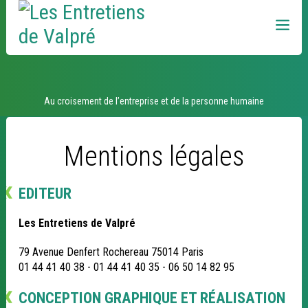
Aller
Outils
au
personnels
contenu.
|
Aller
à
la
navigation
Accueil
Au croisement de l’entreprise et de la personne humaine
Mentions légales
EDITEUR
Les Entretiens de Valpré
79 Avenue Denfert Rochereau 75014 Paris
01 44 41 40 38 - 01 44 41 40 35 - 06 50 14 82 95
CONCEPTION GRAPHIQUE ET RÉALISATION