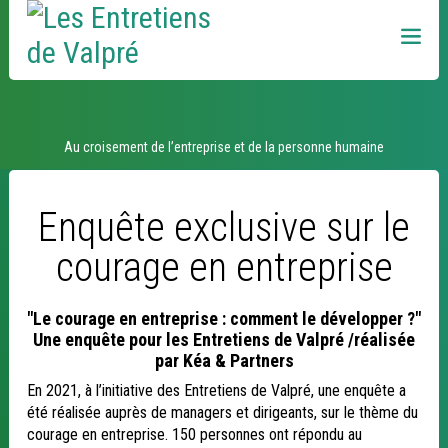
Aller
Outils
au
personnels
contenu.
|
Aller
à
la
navigation
Idées et débats
Au croisement de l’entreprise et de la personne humaine
Enquête exclusive sur le
courage en entreprise
"Le courage en entreprise : comment le développer ?"
Une enquête pour les Entretiens de Valpré /réalisée
par Kéa & Partners
En 2021, à l’initiative des Entretiens de Valpré, une enquête a
été réalisée auprès de managers et dirigeants, sur le thème du
courage en entreprise. 150 personnes ont répondu au