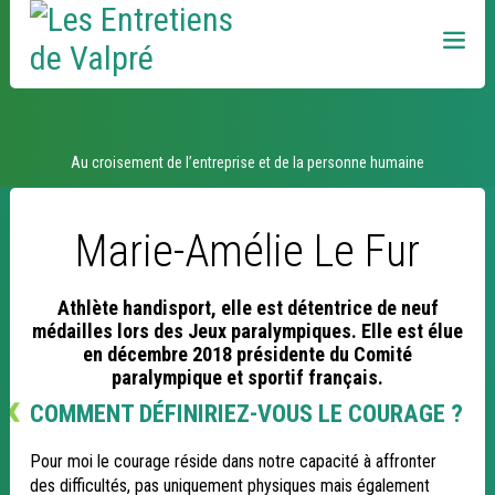
Aller
Outils
au
personnels
contenu.
|
Aller
à
la
navigation
Idées et débats
Au croisement de l’entreprise et de la personne humaine
Marie-Amélie Le Fur
Athlète handisport, elle est détentrice de neuf
médailles lors des Jeux paralympiques. Elle est élue
en décembre 2018 présidente du Comité
paralympique et sportif français.
COMMENT DÉFINIRIEZ-VOUS LE COURAGE ?
Pour moi le courage réside dans notre capacité à affronter
des difficultés, pas uniquement physiques mais également