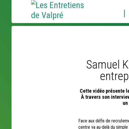
Aller
Outils
au
personnels
contenu.
|
Aller
à
la
navigation
Samuel Ko
entrep
Cette vidéo présente l
À travers son intervi
un 
Face aux défis de recruteme
centre va au-delà du simple s