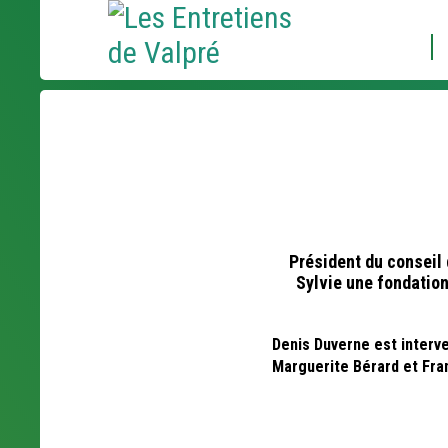
Aller
Outils
au
personnels
contenu.
|
Aller
à
la
navigation
Président du conseil 
Sylvie une fondation
Denis Duverne est interve
Marguerite Bérard et Fran