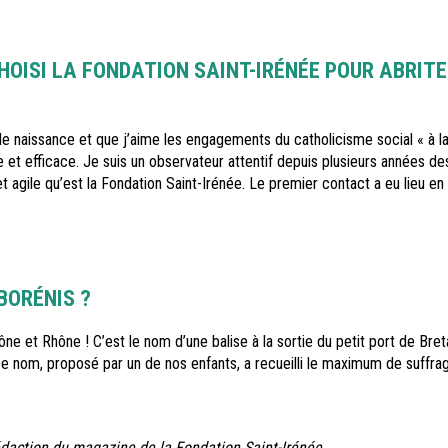
HOISI LA FONDATION SAINT-IRÉNÉE POUR ABRIT
e naissance et que j’aime les engagements du catholicisme social « à la 
e et efficace. Je suis un observateur attentif depuis plusieurs années de
 agile qu’est la Fondation Saint-Irénée. Le premier contact a eu lieu e
BORÉNIS ?
ône et Rhône ! C’est le nom d’une balise à la sortie du petit port de Br
ce nom, proposé par un de nos enfants, a recueilli le maximum de suffra
rédaction du magazine de la Fondation Saint-Irénée