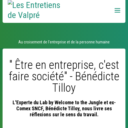
Aller
Outils
au
personnels
contenu.
|
Aller
à
la
navigation
Idées et débats
Au croisement de l’entreprise et de la personne humaine
" Être en entreprise, c'est
faire société" - Bénédicte
Tilloy
L'Experte du Lab by Welcome to the Jungle et ex-
Comex SNCF, Bénédicte Tilloy, nous livre ses
réflexions sur le sens du travail.