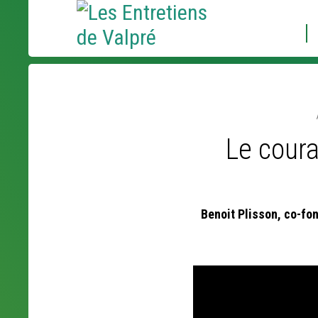
Aller
Outils
au
personnels
contenu.
|
Aller
à
la
navigation
Le coura
Benoit Plisson, co-fo