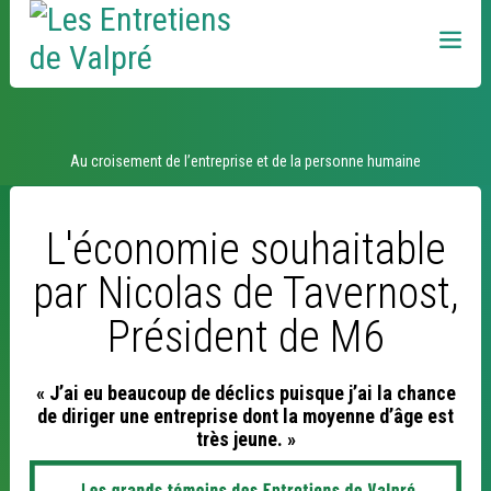
Aller
Outils
au
personnels
contenu.
|
Aller
à
la
navigation
Podcasts
Au croisement de l’entreprise et de la personne humaine
L'économie souhaitable
par Nicolas de Tavernost,
Président de M6
« J’ai eu beaucoup de déclics puisque j’ai la chance
de diriger une entreprise dont la moyenne d’âge est
très jeune. »